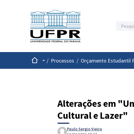
Inicio
Menu principal
/
Processos
/
Orçamento Estudantil P
Alterações em "Un
Cultural e Lazer"
Paulo Sergio Vieira