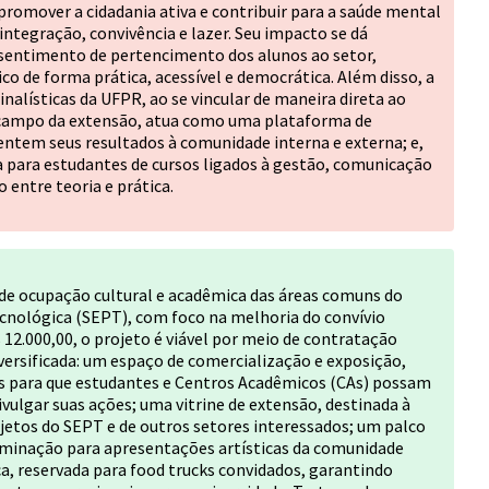
 promover a cidadania ativa e contribuir para a saúde mental
integração, convivência e lazer. Seu impacto se dá
sentimento de pertencimento dos alunos ao setor,
o de forma prática, acessível e democrática. Além disso, a
nalísticas da UFPR, ao se vincular de maneira direta ao
o campo da extensão, atua como uma plataforma de
sentem seus resultados à comunidade interna e externa; e,
a para estudantes de cursos ligados à gestão, comunicação
entre teoria e prática.
de ocupação cultural e acadêmica das áreas comuns do
ecnológica (SEPT), com foco na melhoria do convívio
12.000,00, o projeto é viável por meio de contratação
versificada: um espaço de comercialização e exposição,
para que estudantes e Centros Acadêmicos (CAs) possam
ivulgar suas ações; uma vitrine de extensão, destinada à
jetos do SEPT e de outros setores interessados; um palco
luminação para apresentações artísticas da comunidade
, reservada para food trucks convidados, garantindo