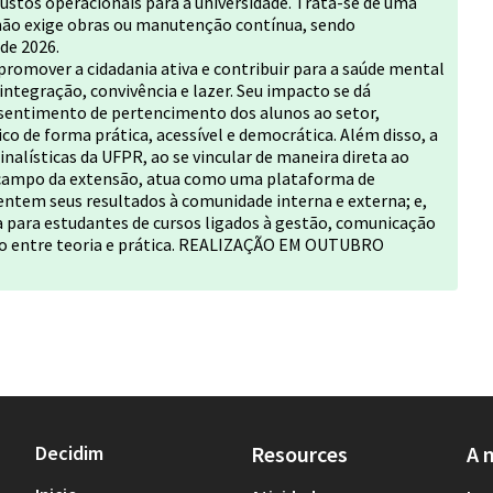
ustos operacionais para a universidade. Trata-se de uma
e não exige obras ou manutenção contínua, sendo
de 2026.
 promover a cidadania ativa e contribuir para a saúde mental
integração, convivência e lazer. Seu impacto se dá
sentimento de pertencimento dos alunos ao setor,
o de forma prática, acessível e democrática. Além disso, a
nalísticas da UFPR, ao se vincular de maneira direta ao
o campo da extensão, atua como uma plataforma de
sentem seus resultados à comunidade interna e externa; e,
a para estudantes de cursos ligados à gestão, comunicação
ão entre teoria e prática. REALIZAÇÃO EM OUTUBRO
Decidim
Resources
A 