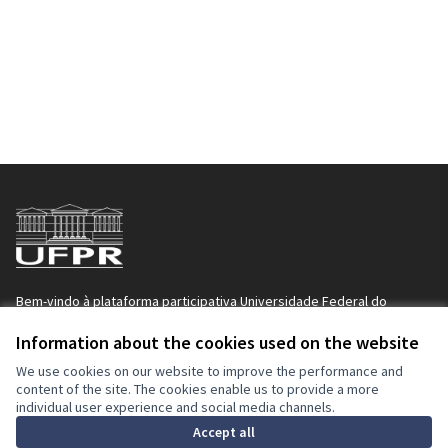
Bem-vindo à plataforma participativa Universidade Federal do
Paraná.
Para acessar, membros da comunidade da UFPR devem utilizar seu e-
Information about the cookies used on the website
mail institucional. No campo "alcunha" devem utilizar apenas o e-mail
We use cookies on our website to improve the performance and
(sem o “@ufpr”), a senha é a mesma do e-mail.
content of the site. The cookies enable us to provide a more
Decidim
individual user experience and social media channels.
Inicio
Accept all