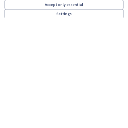
Accept only essential
Processos
Settings
Ajuda
Inicio
Pesquisar
Atividade
Entrar
Resources
Atividade
Reuniões
Transferir ficheiros Open Data
A minha conta
Inscrever-se
Entrar