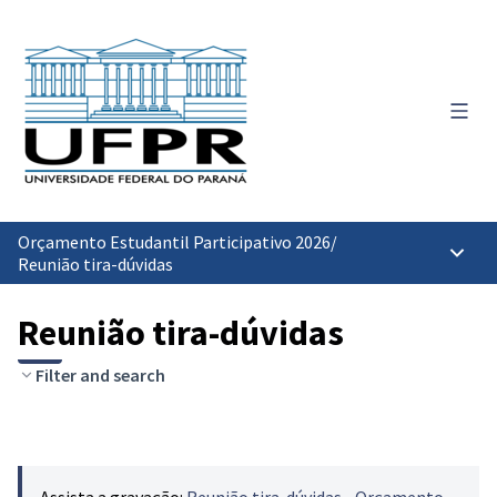
Menu 
Orçamento Estudantil Participativo 2026
/
Menu p
Reunião tira-dúvidas
Reunião tira-dúvidas
Filter and search