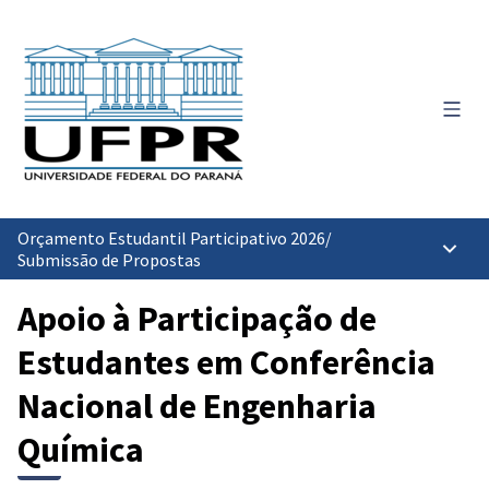
Menu 
Orçamento Estudantil Participativo 2026
/
Menu p
Submissão de Propostas
Apoio à Participação de
Estudantes em Conferência
Nacional de Engenharia
Química