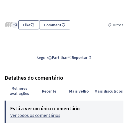
+3
Like
Comment
Outros
Resultados d
Partilhar
Reportar
Seguir
Detalhes do comentário
Melhores
Recente
Mais velho
Mais discutidos
avaliações
Está a ver um único comentário
Ver todos os comentários