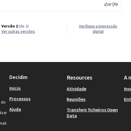
0
0
Versão 2
(de 2)
Verifique a impressão
ver outras versões
digital
Decidim
Resources
A 
Inicio
Atividade
Ins
Processos
Reuniões
Ent
l do
Ajuda
Transferir ficheiros Open
izar
Data
ail.