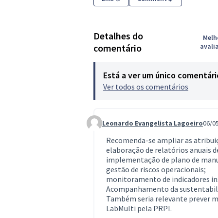
Detalhes do
Melh
comentário
avali
Está a ver um único comentári
Ver todos os comentários
Leonardo Evangelista Lagoeiro
06/0
Comment 1463
Recomenda-se ampliar as atribuiç
elaboração de relatórios anuais
implementação de plano de manu
gestão de riscos operacionais;
monitoramento de indicadores ins
Acompanhamento da sustentabilid
Também seria relevante prever m
LabMulti pela PRPI.