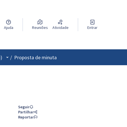
Ajuda
Reuniões
Atividade
Entrar
Menu de utilizador
i)
/
Proposta de minuta
Seguir
Partilhar
Reportar