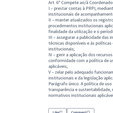
Art. 6º Compete ao/à Coordenador
I – prestar contas à PRPI, median
institucionais de acompanhamento
II – manter atualizados os registr
procedimentos institucionais aplicá
finalidade da utilização e o perío
III – assegurar a publicidade das 
técnicas disponíveis e às polític
institucionais;
IV – gerir a aplicação dos recurso
conformidade com a política de u
aplicáveis;
V – zelar pelo adequado funciona
institucionais e da legislação aplic
Parágrafo único. A política de us
transparência e sustentabilidade
normativos institucionais aplicávei
Like
Comment