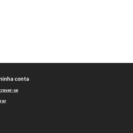
minha conta
crever-se
rar