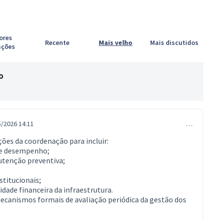
ores
Recente
Mais velho
Mais discutidos
ações
o
5/2026 14:11
…
ões da coordenação para incluir:
 de desempenho;
tenção preventiva;
titucionais;
ade financeira da infraestrutura.
ecanismos formais de avaliação periódica da gestão dos