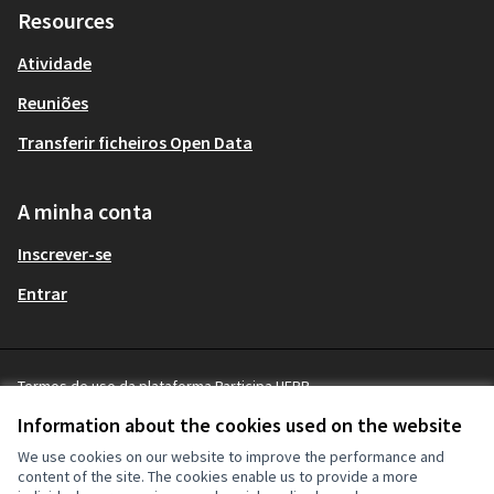
Resources
Atividade
Reuniões
Transferir ficheiros Open Data
A minha conta
Inscrever-se
Entrar
Termos de uso da plataforma Participa UFPR
Terms and Conditions
Information about the cookies used on the website
Cookie settings
We use cookies on our website to improve the performance and
content of the site. The cookies enable us to provide a more