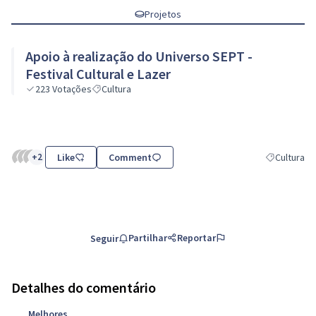
Projetos
Apoio à realização do Universo SEPT -
Festival Cultural e Lazer
223
Votações
Cultura
+2
Like
Comment
Cultura
Resultados d
Partilhar
Reportar
Seguir
Detalhes do comentário
Melhores