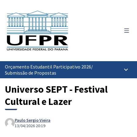
Menu 
Orçamento Estudantil Participativo 2026
/
Menu p
Submissão de Propostas
Universo SEPT - Festival
Cultural e Lazer
Paulo Sergio Vieira
13/04/2026 20:19