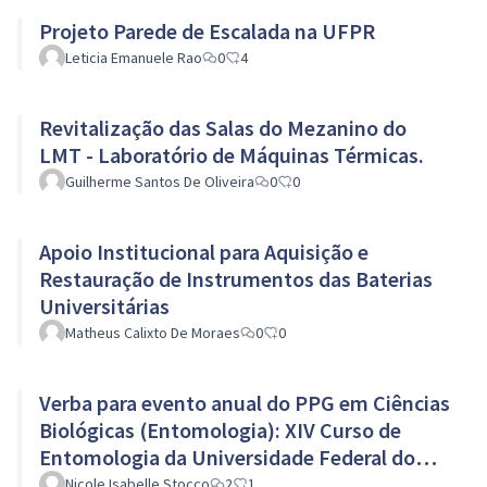
Projeto Parede de Escalada na UFPR
Leticia Emanuele Rao
0
4
Revitalização das Salas do Mezanino do
LMT - Laboratório de Máquinas Térmicas.
Guilherme Santos De Oliveira
0
0
Apoio Institucional para Aquisição e
Restauração de Instrumentos das Baterias
Universitárias
Matheus Calixto De Moraes
0
0
Verba para evento anual do PPG em Ciências
Biológicas (Entomologia): XIV Curso de
Entomologia da Universidade Federal do
Paraná (UFPR)
Nicole Isabelle Stocco
2
1