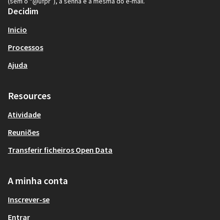
(sem o “@ufpr”), a senha é a mesma do e-mail.
Decidim
Inicio
Processos
Ajuda
Resources
Atividade
Reuniões
Transferir ficheiros Open Data
A minha conta
Inscrever-se
Entrar