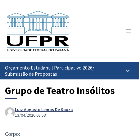
Menu 
Orçamento Estudantil Participativo 2026
/
Menu p
Submissão de Propostas
Grupo de Teatro Insólitos
Luiz Augusto Lemos De Souza
13/04/2026 08:53
Corpo: