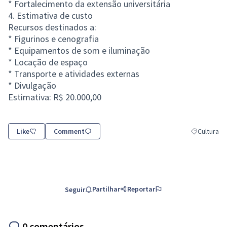
* Fortalecimento da extensão universitária
4. Estimativa de custo
Recursos destinados a:
* Figurinos e cenografia
* Equipamentos de som e iluminação
* Locação de espaço
* Transporte e atividades externas
* Divulgação
Estimativa: R$ 20.000,00
Like
Comment
Cultura
Resultados d
Partilhar
Reportar
Seguir
0 comentários