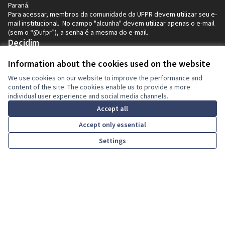
Paraná.
Para acessar, membros da comunidade da UFPR devem utilizar seu e-
mail institucional. No campo "alcunha" devem utilizar apenas o e-mail
(sem o “@ufpr”), a senha é a mesma do e-mail.
Decidim
Inicio
Information about the cookies used on the website
We use cookies on our website to improve the performance and
Processos
content of the site. The cookies enable us to provide a more
individual user experience and social media channels.
Ajuda
Accept all
Accept only essential
Resources
Settings
Atividade
Inicio
Pesquisar
Atividade
Entrar
Reuniões
Transferir ficheiros Open Data
A minha conta