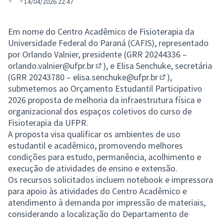
14/04/2026 22:47
Em nome do Centro Acadêmico de Fisioterapia da
Universidade Federal do Paraná (CAFIS), representado
por Orlando Valnier, presidente (GRR 20244336 –
orlando.valnier@ufpr.br
), e Elisa Senchuke, secretária
(Opens in new tab)
(GRR 20243780 –
elisa.senchuke@ufpr.br
),
(Opens in new ta
submetemos ao Orçamento Estudantil Participativo
2026 proposta de melhoria da infraestrutura física e
organizacional dos espaços coletivos do curso de
Fisioterapia da UFPR.
A proposta visa qualificar os ambientes de uso
estudantil e acadêmico, promovendo melhores
condições para estudo, permanência, acolhimento e
execução de atividades de ensino e extensão.
Os recursos solicitados incluem notebook e impressora
para apoio às atividades do Centro Acadêmico e
atendimento à demanda por impressão de materiais,
considerando a localização do Departamento de