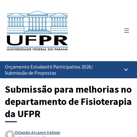
Menu 
Orçamento Estudantil Participativo 2026
/
Menu p
Submissão de Propostas
Submissão para melhorias no
departamento de Fisioterapia
da UFPR
Orlando Arcanjo Valnier