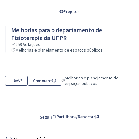
Projetos
Melhorias para o departamento de
Fisioterapia da UFPR
259
Votações
Melhorias e planejamento de espaços públicos
Melhorias e planejamento de
Like
Comment
Resultados do filtro para a categoria: Me
espaços públicos
Partilhar
Reportar
Seguir