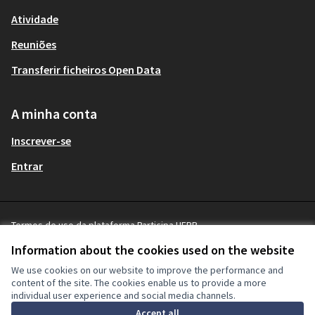
Atividade
Reuniões
Transferir ficheiros Open Data
A minha conta
Inscrever-se
Entrar
Termos de uso da plataforma Participa UFPR
Terms and Conditions
Information about the cookies used on the website
Cookie settings
We use cookies on our website to improve the performance and
content of the site. The cookies enable us to provide a more
individual user experience and social media channels.
Licença Cre
(Hiperligaçã
Accept all