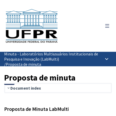
Menu 
Minuta - Laboratórios Multiusuários Institucionais de
Pesquisa e Inovação (LabMulti)
Menu p
/
Proposta de minuta
Proposta de minuta
Document index
Proposta de Minuta LabMulti