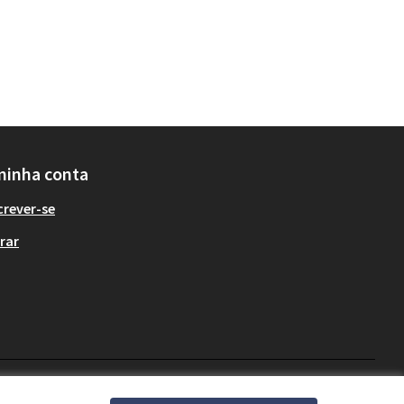
minha conta
crever-se
rar