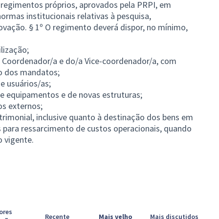
r regimentos próprios, aprovados pela PRPI, em
ormas institucionais relativas à pesquisa,
ovação. § 1º O regimento deverá dispor, no mínimo,
lização;
/a Coordenador/a e do/a Vice-coordenador/a, com
ão dos mandatos;
de usuários/as;
de equipamentos e de novas estruturas;
os externos;
patrimonial, inclusive quanto à destinação dos bens em
zes para ressarcimento de custos operacionais, quando
o vigente.
ores
Recente
Mais velho
Mais discutidos