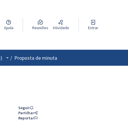
Ajuda
Reuniões
Atividade
Entrar
Menu de utilizador
i)
/
Proposta de minuta
Seguir
Partilhar
Reportar