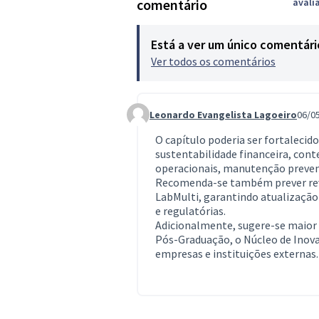
comentário
avali
Está a ver um único comentári
Ver todos os comentários
Leonardo Evangelista Lagoeiro
06/0
Comment 1461
O capítulo poderia ser fortalecid
sustentabilidade financeira, co
operacionais, manutenção preven
Recomenda-se também prever revi
LabMulti, garantindo atualização
e regulatórias.
Adicionalmente, sugere-se maior 
Pós-Graduação, o Núcleo de Inova
empresas e instituições externas.