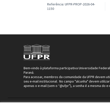
Referência: UFPR-PROP-2026-04-
1150
Bem-vindo à plataforma participativa Universidade Federa
Paraná.
Para acessar, membros da comunidade da UFPR devem util
seu e-mail institucional. No campo "alcunha" devem utilizar
apenas o e-mail (sem o “@ufpr”), a senha é a mesma do e-m
Termos de uso da plataforma Participa UFPR
Terms and Con