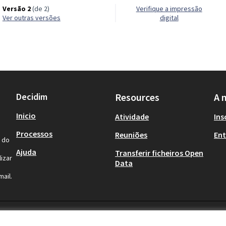
Versão 2
(de 2)
Verifique a impressão
ver outras versões
digital
Decidim
Resources
A 
Inicio
Atividade
Ins
Processos
Reuniões
Ent
l do
Ajuda
Transferir ficheiros Open
izar
Data
ail.
ditions
Cookie settings