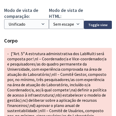
Modo de vista de
Modo de vista de
comparação:
HTML:
Toggle view
Corpo
-
["Art. 5º A estrutura administrativa dos LabMulti será
composta por:\nI – Coordenador/a e Vice-coordenador/a
e pesquisadores/as do quadro permanente da
Universidade, com experiência comprovada na área de
atuação do Laboratório;\nII – Comitê Gestor, composto
por, no mínimo, três pesquisadores/as com experiência
na área de atuação do Laboratório, incluído o/a
Coordenador/a, ao/à qual compete:\na) definir a política
de acesso à infraestrutura;\nb) estabelecer o modelo de
gestão;\nc) deliberar sobre a aplicação de recursos
financeiros;\nd) aprovar o plano anual de
sustentabilidade.\nIII – Comitê de Usuários, composto
por, no mínimo, cinco usuários/as do Laboratório,