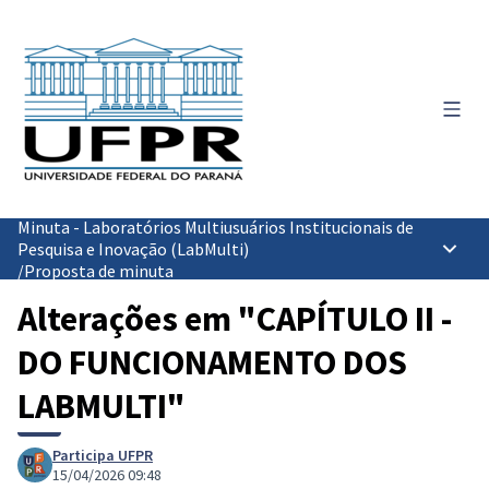
Menu 
Minuta - Laboratórios Multiusuários Institucionais de
Pesquisa e Inovação (LabMulti)
Menu p
/
Proposta de minuta
Alterações em "CAPÍTULO II -
DO FUNCIONAMENTO DOS
LABMULTI"
Participa UFPR
15/04/2026 09:48