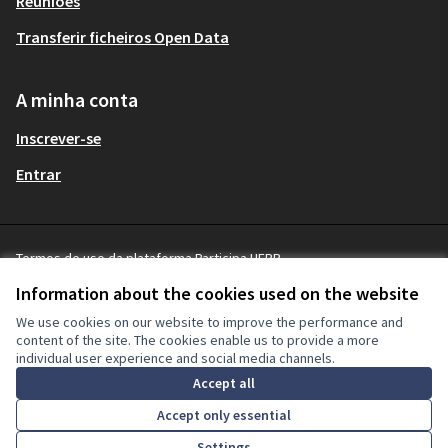
Reuniões
Transferir ficheiros Open Data
A minha conta
Inscrever-se
Entrar
Termos de uso da plataforma Participa UFPR
Terms and Conditions
Information about the cookies used on the website
Cookie settings
We use cookies on our website to improve the performance and
content of the site. The cookies enable us to provide a more
individual user experience and social media channels.
Licença Cre
(Hiperligaçã
Accept all
(Hiperligação externa)
Site criado com
software livre
.
(Hiperligação externa)
Accept only essential
Settings