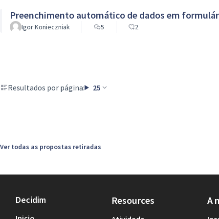
Preenchimento automático de dados em formulár
Igor Konieczniak
5
2
Resultados por página:
25
Ver todas as propostas retiradas
Decidim
Resources
A 
Inicio