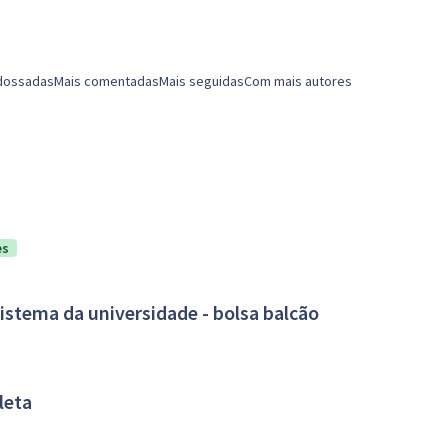
dossadas
Mais comentadas
Mais seguidas
Com mais autores
es
sistema da universidade - bolsa balcão
leta