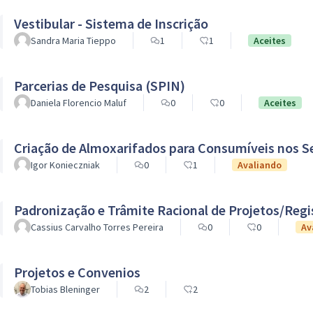
Vestibular - Sistema de Inscrição
Sandra Maria Tieppo
1
1
Aceites
Parcerias de Pesquisa (SPIN)
Daniela Florencio Maluf
0
0
Aceites
Criação de Almoxarifados para Consumíveis nos 
Igor Konieczniak
0
1
Avaliando
Padronização e Trâmite Racional de Projetos/Reg
Cassius Carvalho Torres Pereira
0
0
Av
Projetos e Convenios
Tobias Bleninger
2
2