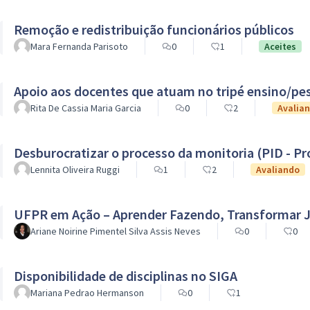
Remoção e redistribuição funcionários públicos
Mara Fernanda Parisoto
0
1
Aceites
Apoio aos docentes que atuam no tripé ensino/pe
Rita De Cassia Maria Garcia
0
2
Avalia
Desburocratizar o processo da monitoria (PID - Pr
Lennita Oliveira Ruggi
1
2
Avaliando
UFPR em Ação – Aprender Fazendo, Transformar 
Ariane Noirine Pimentel Silva Assis Neves
0
0
Disponibilidade de disciplinas no SIGA
Mariana Pedrao Hermanson
0
1