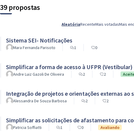
39 propostas
Aleatória
Recente
Mais votadas
Mais en
Sistema SEI- Notificações
Mara Fernanda Parisoto
1
0
Simplificar a forma de acesso à UFPR (Vestibular)
Andre Luiz Gazoli De Oliveira
2
2
Aceit
Integração de projetos e orientações externas ao 
Alessandra De Souza Barbosa
2
2
Simplificar as solicitações de afastamento para co
Patricia Soffiatti
1
0
Avaliando