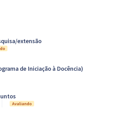
squisa/extensão
ndo
ograma de Iniciação à Docência)
Juntos
Avaliando