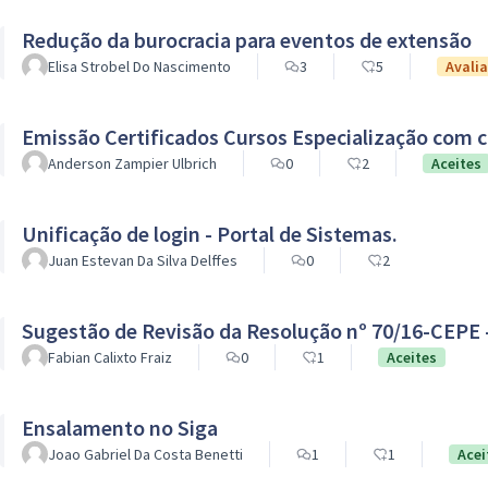
Redução da burocracia para eventos de extensão
Elisa Strobel Do Nascimento
3
5
Avali
Emissão Certificados Cursos Especialização com
Anderson Zampier Ulbrich
0
2
Aceites
Unificação de login - Portal de Sistemas.
Juan Estevan Da Silva Delffes
0
2
Sugestão de Revisão da Resolução nº 70/16-CEPE 
Fabian Calixto Fraiz
0
1
Aceites
Ensalamento no Siga
Joao Gabriel Da Costa Benetti
1
1
Acei