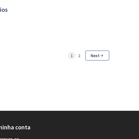
ios
1
2
Next
minha conta