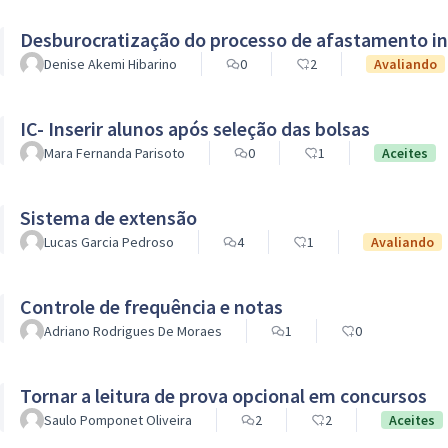
Desburocratização do processo de afastamento in
Denise Akemi Hibarino
0
2
Avaliando
IC- Inserir alunos após seleção das bolsas
Mara Fernanda Parisoto
0
1
Aceites
Sistema de extensão
Lucas Garcia Pedroso
4
1
Avaliando
Controle de frequência e notas
Adriano Rodrigues De Moraes
1
0
Tornar a leitura de prova opcional em concursos
Saulo Pomponet Oliveira
2
2
Aceites