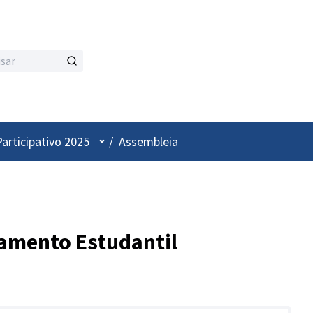
Menu de utilizador
articipativo 2025
/
Assembleia
amento Estudantil