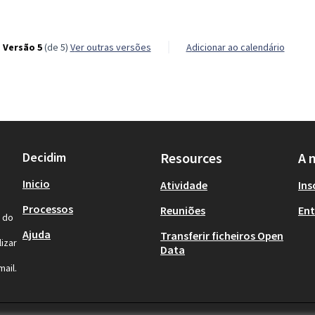
Versão 5
(de 5)
ver outras versões
Adicionar ao calendário
Decidim
Resources
A 
Inicio
Atividade
Ins
Processos
Reuniões
Ent
l do
Ajuda
Transferir ficheiros Open
izar
Data
ail.