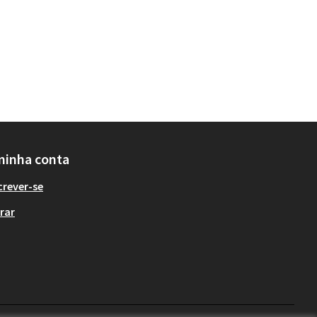
minha conta
crever-se
rar