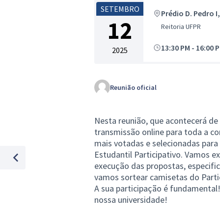
SETEMBRO
Prédio D. Pedro I
12
Reitoria UFPR
13:30 PM
-
16:00 P
2025
Reunião oficial
Nesta reunião, que acontecerá de
transmissão online para toda a c
mais votadas e selecionadas par
Estudantil Participativo. Vamos e
execução das propostas, especifi
%Previous item
vamos sortear camisetas do Parti
A sua participação é fundamenta
nossa universidade!