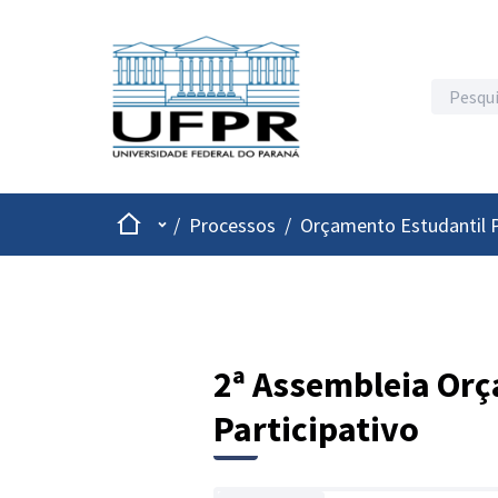
Inicio
Menu principal
/
Processos
/
Orçamento Estudantil P
2ª Assembleia Orç
Participativo