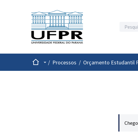
Inicio
Menu principal
/
Processos
/
Orçamento Estudantil P
Chego