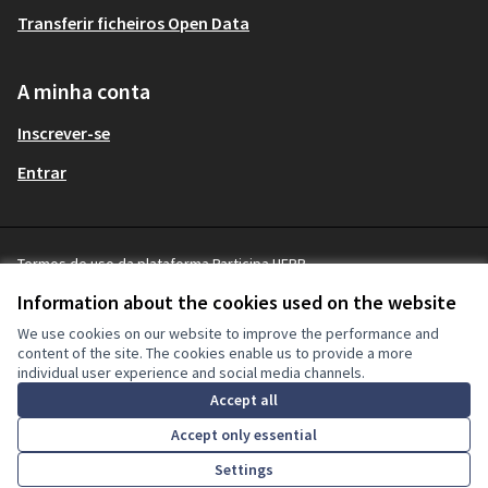
Transferir ficheiros Open Data
A minha conta
Inscrever-se
Entrar
Termos de uso da plataforma Participa UFPR
Terms and Conditions
Information about the cookies used on the website
Cookie settings
We use cookies on our website to improve the performance and
content of the site. The cookies enable us to provide a more
individual user experience and social media channels.
Licença Cre
(Hiperligaçã
Accept all
(Hiperligação externa)
Site criado com
software livre
.
(Hiperligação externa)
Accept only essential
Settings