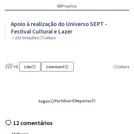
Projetos
Apoio à realização do Universo SEPT -
Festival Cultural e Lazer
223
Votações
Cultura
+2
Like
Comment
Cultura
Resultados d
Partilhar
Reportar
Seguir
12 comentários
Melhores