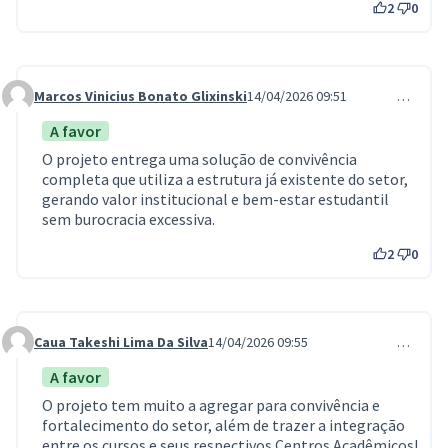
2
0
Marcos Vinicius Bonato Glixinski
14/04/2026 09:51
…
Comment 1333
A favor
O projeto entrega uma solução de convivência
completa que utiliza a estrutura já existente do setor,
gerando valor institucional e bem-estar estudantil
sem burocracia excessiva.
2
0
Caua Takeshi Lima Da Silva
14/04/2026 09:55
…
Comment 1334
A favor
O projeto tem muito a agregar para convivência e
fortalecimento do setor, além de trazer a integração
entre os cursos e seus respectivos Centros Acadêmicos!