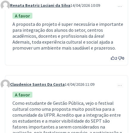
Renata Beatriz Luciani da Silva
14/04/2026 10:09
…
Comment 1336
A favor
A proposta do projeto é super necessária e importante
para integração dos alunos do setor, centros
acadêmicos, docentes e profissionais da área!
Ademais, toda experiência cultural e social ajuda a
promover um ambiente mais saudável e prazeroso.
2
0
Claudenice Santos Da Costa
14/04/2026 11:09
…
Comment 1339
A favor
Como estudante de Gestão Pública, vejo o festival
cultural como uma proposta muito positiva para a
comunidade da UFPR. Acredito que a integração entre
os estudantes e a maior visibilidade do SEPT são
fatores importantes a serem considerados na
avaliação, pois fortalecem o convívio, a participação e