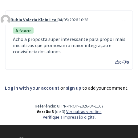
Rubia Valeria Klein Leal
04/05/2026 10:28
…
Comment 1458
A favor
Acho a proposta super interessante para propor mais
iniciativas que promovam a maior integração e
convivência dos alunos.
0
0
Log in with your account
or
sign up
to add your comment.
Referência: UFPR-PROP-2026-04-1167
Versão 3
(de 3)
ver outras versões
Verifique a impressão digital