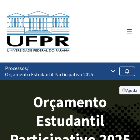
Menu 
Processos
/
Menu principa
Seguir
Orçamento Estudantil Participativo 2025
Ajuda
Orçamento
Estudantil
Participativo 2025