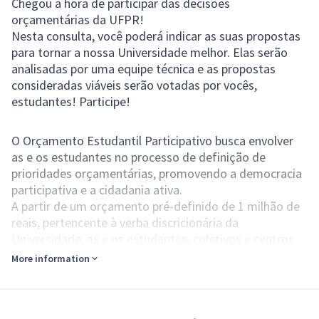
Chegou a hora de participar das decisões
orçamentárias da UFPR!
Nesta consulta, você poderá indicar as suas propostas
para tornar a nossa Universidade melhor. Elas serão
analisadas por uma equipe técnica e as propostas
consideradas viáveis serão votadas por vocês,
estudantes! Participe!
O Orçamento Estudantil Participativo busca envolver
as e os estudantes no processo de definição de
prioridades orçamentárias, promovendo a democracia
participativa e a cidadania ativa.
A partir de um orçamento pré-definido de 1 milhão de
reais, pertencente à verba discricionária da
Universidade, as e os estudantes, coletivos e centros
acadêmicos poderão sugerir propostas para tornar a
More information
nossa Universidade melhor.
Este processo é formado pelas seguintes fases:
Lançamento: