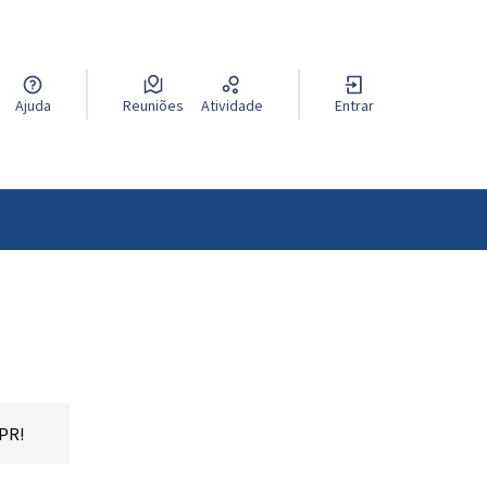
Ajuda
Reuniões
Atividade
Entrar
PR!