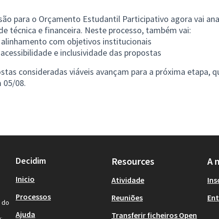
ão para o Orçamento Estudantil Participativo agora vai anal
ade técnica e financeira. Neste processo, também vai:
r alinhamento com objetivos institucionais
 acessibilidade e inclusividade das propostas
stas consideradas viáveis avançam para a próxima etapa, q
m 05/08.
Decidim
Resources
A 
Inicio
Atividade
Ins
Processos
Reuniões
Ent
l do
Ajuda
Transferir ficheiros Open