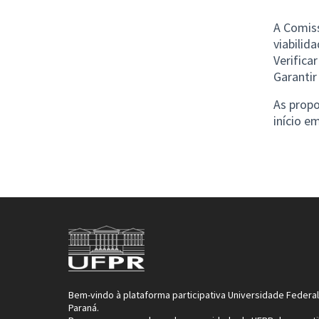
A Comiss
viabilid
Verifica
Garantir
As propo
início e
Bem-vindo à plataforma participativa Universidade Federa
Paraná.