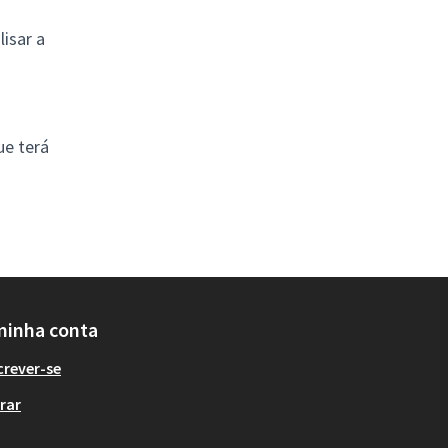
isar a
ue terá
minha conta
crever-se
rar