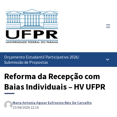
Menu 
Orçamento Estudantil Participativo 2026
/
Menu p
Submissão de Propostas
Reforma da Recepção com
Baias Individuais – HV UFPR
Maria Antonia Aguiar Eufrosino Reis De Carvalho
15/04/2026 22:16