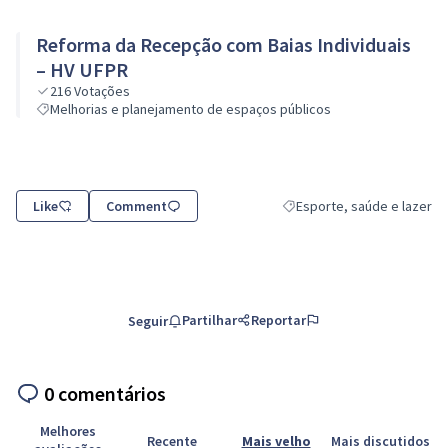
Reforma da Recepção com Baias Individuais
– HV UFPR
216
Votações
Melhorias e planejamento de espaços públicos
Like
Comment
Esporte, saúde e lazer
Resultados do filtro para a 
Partilhar
Reportar
Seguir
0 comentários
Melhores
Recente
Mais velho
Mais discutidos