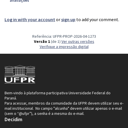
avaliações
Log in with your account
or
sign up
to add your comment.
Referência: UFPR-PROP-2026-04-1273
Versão 1
(de 1)
ver outras versões
Verifique a impressão digital
Bem-vindo à plataforma participativa Universidade Federal do
Paraná.
Para acessar, membros da comunidade da UFPR devem utilizar seu e-
mail institucional. No campo "alcunha" devem utilizar apenas o e-mail
(sem o “@ufpr”), a senha é a mesma do e-mail.
Decidim