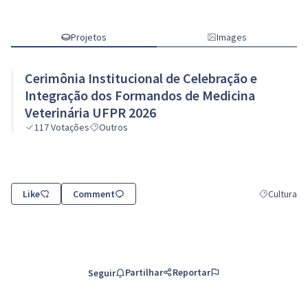
Projetos
Images
Cerimônia Institucional de Celebração e
Integração dos Formandos de Medicina
Veterinária UFPR 2026
117
Votações
Outros
Like
Comment
Cultura
Resultados d
Partilhar
Reportar
Seguir