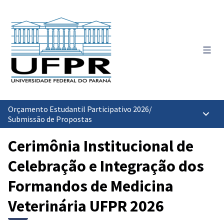
Menu 
Orçamento Estudantil Participativo 2026
/
Menu p
Submissão de Propostas
Cerimônia Institucional de
Celebração e Integração dos
Formandos de Medicina
Veterinária UFPR 2026