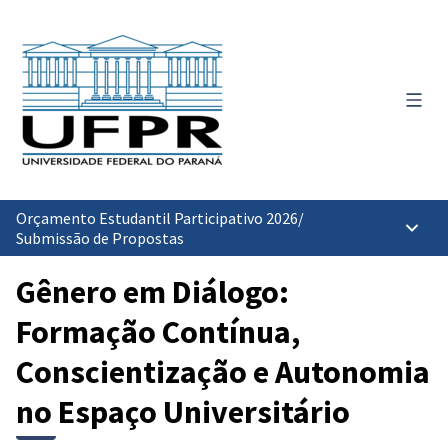
Menu 
Orçamento Estudantil Participativo 2026
/
Menu p
Submissão de Propostas
Gênero em Diálogo:
Formação Contínua,
Conscientização e Autonomia
no Espaço Universitário