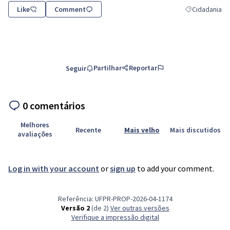
Like
Comment
Cidadania
Resultados do f
Partilhar
Reportar
Seguir
0 comentários
Melhores
Recente
Mais velho
Mais discutidos
avaliações
Log in with your account
or
sign up
to add your comment.
Referência: UFPR-PROP-2026-04-1174
Versão 2
(de 2)
ver outras versões
Verifique a impressão digital