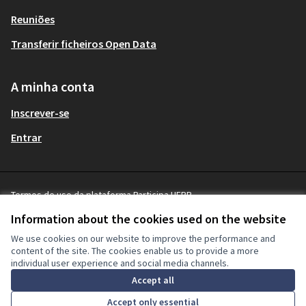
Reuniões
Transferir ficheiros Open Data
A minha conta
Inscrever-se
Entrar
Termos de uso da plataforma Participa UFPR
Terms and Conditions
Information about the cookies used on the website
Cookie settings
We use cookies on our website to improve the performance and
content of the site. The cookies enable us to provide a more
individual user experience and social media channels.
Licença Cre
(Hiperligaçã
Accept all
(Hiperligação externa)
Site criado com
software livre
.
(Hiperligação externa)
Accept only essential