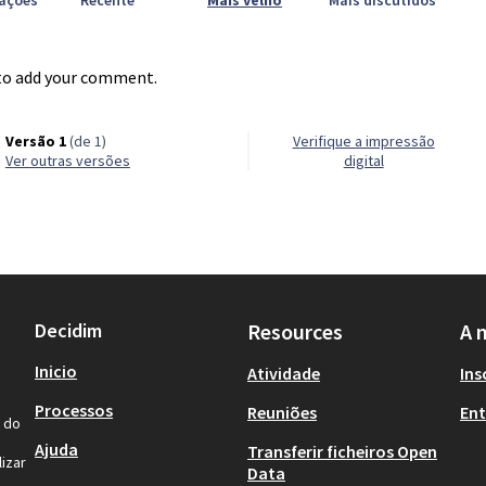
iações
Recente
Mais velho
Mais discutidos
o add your comment.
Versão 1
(de 1)
Verifique a impressão
ver outras versões
digital
Decidim
Resources
A 
Inicio
Atividade
Ins
Processos
Reuniões
Ent
l do
Ajuda
Transferir ficheiros Open
izar
Data