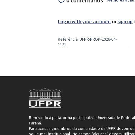
0 comentários
Melhores aval
Log in with your account
or
sign up
t
Referência: UFPR-PROP-2026-04-
1121
Bem-vindo à plataforma participativa Universidade Federa
Paraná.
Para acessar, membros da comunidade da UFPR devem util
seu e-mail institucional. No campo "alcunha" devem utilizar