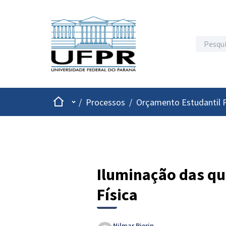
Inicio
Menu principal
/
Processos
/
Orçamento Estudantil P
Iluminação das qu
Física
Nilmar Pierin