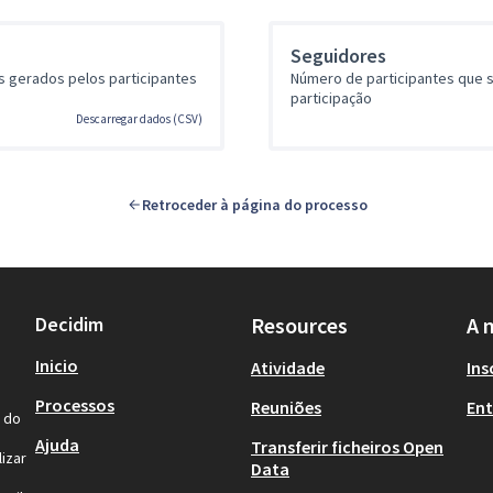
Seguidores
 gerados pelos participantes
Número de participantes que
participação
Descarregar dados (CSV)
Retroceder à página do processo
Decidim
Resources
A 
Inicio
Atividade
Ins
Processos
Reuniões
Ent
l do
Ajuda
Transferir ficheiros Open
izar
Data