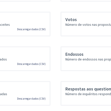
s
Votos
ceites
Número de votos nas propost
Descarregar dados (CSV)
Endossos
iados
Número de endossos nas pro
Descarregar dados (CSV)
Respostas aos question
iadas
Número de inquéritos respondi
Descarregar dados (CSV)