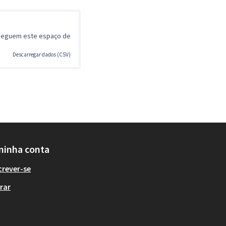
 seguem este espaço de
Descarregar dados (CSV)
minha conta
crever-se
rar