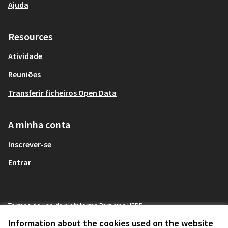
Ajuda
Resources
Atividade
Reuniões
Transferir ficheiros Open Data
A minha conta
Inscrever-se
Entrar
Termos de uso da plataforma Participa UFPR
Terms and Conditions
Information about the cookies used on the website
Cookie settings