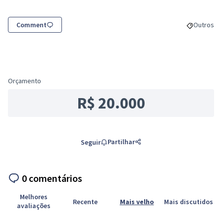
Comment
Outros
Resultado
Orçamento
R$ 20.000
Partilhar
Seguir
0 comentários
Melhores
Recente
Mais velho
Mais discutidos
avaliações