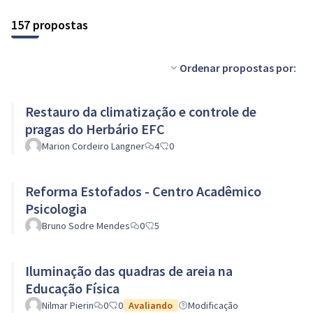
157 propostas
Ordenar propostas por:
Restauro da climatização e controle de
pragas do Herbário EFC
Marion Cordeiro Langner
4
0
Reforma Estofados - Centro Acadêmico
Psicologia
Bruno Sodre Mendes
0
5
Iluminação das quadras de areia na
Educação Física
Nilmar Pierin
0
0
Avaliando
Modificação