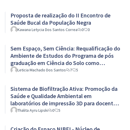
Proposta de realização do II Encontro de
Saúde Bucal da População Negra
Kawana Letycia Dos Santos Correa
0
0
Sem Espaço, Sem Ciência: Requalificação do
Ambiente de Estudos do Programa de pós
graduação em Ciência do Solo como
laboratório de produção Científica
Leticia Machado Dos Santos
7
5
Sistema de Biofiltração Ativa: Promoção da
Saúde e Qualidade Ambiental em
laboratórios de impressão 3D para docentes
e discentes
Thalita Ayru Lipski
0
5
Criação do Espaço NIBEI - Núcleo de