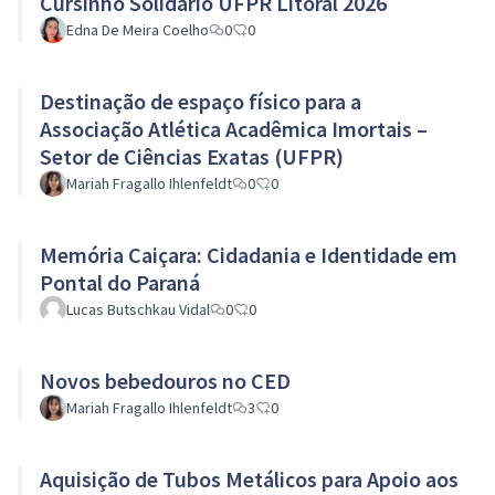
Cursinho Solidário UFPR Litoral 2026
Edna De Meira Coelho
0
0
Destinação de espaço físico para a
Associação Atlética Acadêmica Imortais –
Setor de Ciências Exatas (UFPR)
Mariah Fragallo Ihlenfeldt
0
0
Memória Caiçara: Cidadania e Identidade em
Pontal do Paraná
Lucas Butschkau Vidal
0
0
Novos bebedouros no CED
Mariah Fragallo Ihlenfeldt
3
0
Aquisição de Tubos Metálicos para Apoio aos