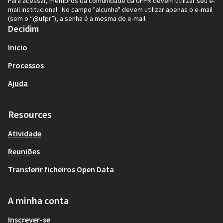
Para acessar, membros da comunidade da UFPR devem utilizar seu e-
mail institucional. No campo "alcunha" devem utilizar apenas o e-mail
(sem o “@ufpr”), a senha é a mesma do e-mail.
Decidim
Inicio
Processos
Ajuda
Resources
Atividade
Reuniões
Transferir ficheiros Open Data
A minha conta
Inscrever-se