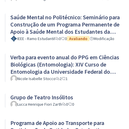
Saúde Mental no Politécnico: Seminário para
Construção de um Programa Permanente de
Apoio à Saúde Mental dos Estudantes da
UFPR
IEEE - Ramo Estudantil
0
0
Avaliando
Modificação
Verba para evento anual do PPG em Ciências
Biológicas (Entomologia): XIV Curso de
Entomologia da Universidade Federal do
Paraná (UFPR)
Nicole Isabelle Stocco
2
1
Grupo de Teatro Insólitos
Lucca Henrique Fiori Zarth
0
0
Programa de Apoio ao Transporte para