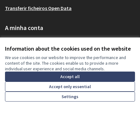
Transferir ficheiros Open Data
A minha conta
Inscrever-se
Information about the cookies used on the website
Entrar
We use cookies on our website to improve the performance and
content of the site. The cookies enable us to provide a more
individual user experience and social media channels.
Accept all
Termos de uso da plataforma Participa UFPR
Terms and Conditions
Accept only essential
Cookie settings
Settings
Inicio
Pesquisar
Atividade
Entrar
Licença Cre
(Hiperligaçã
(Hiperligação externa)
Site criado com
software livre
.
(Hiperligação externa)