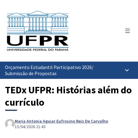
Menu 
Orçamento Estudantil Participativo 2026
/
Menu p
Submissão de Propostas
TEDx UFPR: Histórias além do
currículo
Maria Antonia Aguiar Eufrosino Reis De Carvalho
15/04/2026 21:43