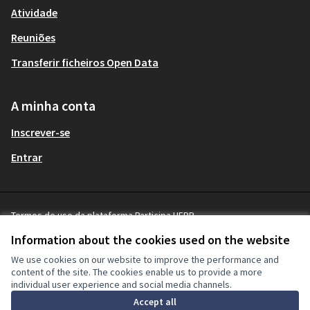
Atividade
Reuniões
Transferir ficheiros Open Data
A minha conta
Inscrever-se
Entrar
Termos de uso da plataforma Participa UFPR
Terms and Conditions
Information about the cookies used on the website
Cookie settings
We use cookies on our website to improve the performance and
content of the site. The cookies enable us to provide a more
individual user experience and social media channels.
Licença Cre
(Hiperligaçã
Accept all
(Hiperligação externa)
Site criado com
software livre
.