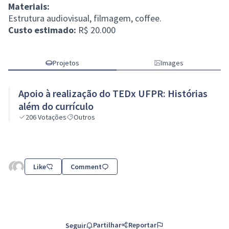
Materiais:
Estrutura audiovisual, filmagem, coffee.
Custo estimado:
R$ 20.000
Projetos
Images
Apoio à realização do TEDx UFPR: Histórias
além do currículo
206
Votações
Outros
Like
Comment
Partilhar
Reportar
Seguir